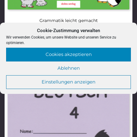
Grammatik leicht gemacht
Cookie-Zustimmung verwalten
8,50
€
Wir verwenden Cookies, um unsere Website und unseren Service zu
optimieren.
zzgl.
Versandkosten
Cookies akzeptieren
INFO
KAUFEN
Ablehnen
Einstellungen anzeigen