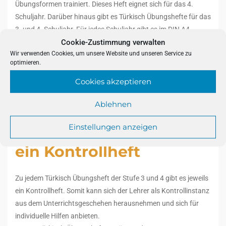
Übungsformen trainiert. Dieses Heft eignet sich für das 4.
Schuljahr. Darüber hinaus gibt es Türkisch Übungshefte für das
3. und 4. Schuljahr. Für jedes Schuljahr gibt es im DIN A4
Cookie-Zustimmung verwalten
Format jeweils 3 Hefte. Diese Übungshefte bauen aufeinander
Wir verwenden Cookies, um unsere Website und unseren Service zu
auf und enthalten die Themen des Lehrplans. Am Ende von
optimieren.
jedem Heft gibt es einen Selbsttest. Die Schüler können
überprüfen, ob sie den Lernstoff verstanden haben. Das
Cookies akzeptieren
selbstständige Arbeiten gibt den Schülern viel Motivation für
Ablehnen
die Türkisch-Übungen.
Einstellungen anzeigen
Jedes Übungsheft hat
ein Kontrollheft
Zu jedem Türkisch Übungsheft der Stufe 3 und 4 gibt es jeweils
ein Kontrollheft. Somit kann sich der Lehrer als Kontrollinstanz
aus dem Unterrichtsgeschehen herausnehmen und sich für
individuelle Hilfen anbieten.